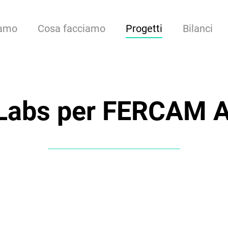
iamo
Cosa facciamo
Progetti
Bilanci
Labs per FERCAM A