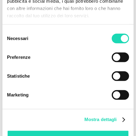
pubblicità e social media, i quali potrebbero combinarle
con altre informazioni che hai fornito loro o che hanno
raccolto dal tuo utilizzo dei loro servizi.
Selezione
Necessari
del
consenso
Preferenze
Statistiche
Marketing
Edizione 2025: ancora più spazio alla
partecipazione
Nel 2025 abbiamo rinnovato il nostro impegno,
Mostra dettagli
portando avanti – in collaborazione con
Laboratorio Linfa
– una nuova edizione dei