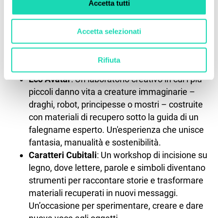
Accetta tutti
laboratori
#Niente di Nuovo
: momenti creativi
dedicati al riuso consapevole e all’espressione
Accetta selezionati
libera, pensati per coinvolgere grandi e piccoli.
I laboratori proposti:
Rifiuta
Eco Avatar
: Un laboratorio creativo in cui i più
piccoli danno vita a creature immaginarie –
draghi, robot, principesse o mostri – costruite
con materiali di recupero sotto la guida di un
falegname esperto. Un'esperienza che unisce
fantasia, manualità e sostenibilità.
Caratteri Cubitali
: Un workshop di incisione su
legno, dove lettere, parole e simboli diventano
strumenti per raccontare storie e trasformare
materiali recuperati in nuovi messaggi.
Un’occasione per sperimentare, creare e dare