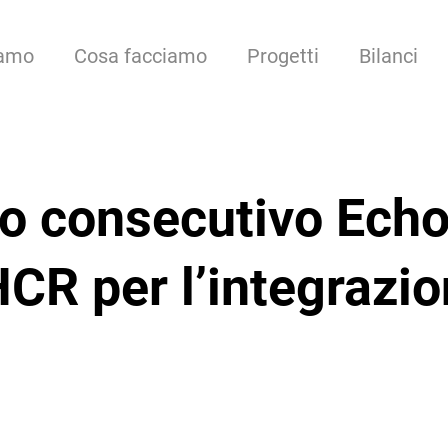
iamo
Cosa facciamo
Progetti
Bilanci
no consecutivo Ech
R per l’integrazion