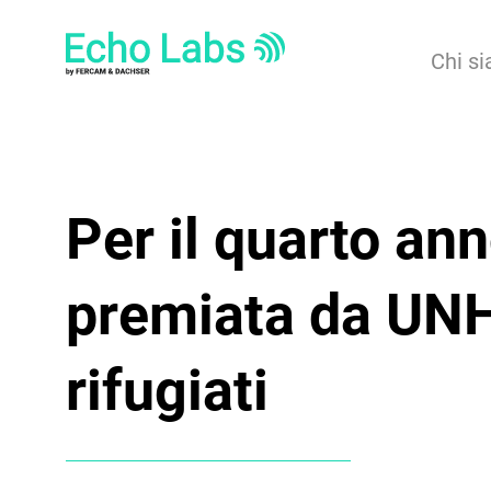
Chi s
Per il quarto an
premiata da UNHC
rifugiati