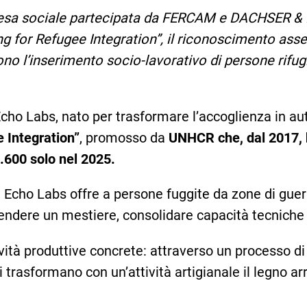
esa sociale partecipata da FERCAM e DACHSER & FE
g for Refugee Integration”, il riconoscimento as
o l’inserimento socio-lavorativo di persone rifugiat
Echo Labs, nato per trasformare l’accoglienza in au
 Integration”
, promosso da
UNHCR che, dal 2017, h
18.600 solo nel 2025.
Echo Labs offre a persone fuggite da zone di guerra 
endere un mestiere, consolidare capacità tecniche 
tività produttive concrete: attraverso un processo d
i trasformano con un’attività artigianale il legno arr