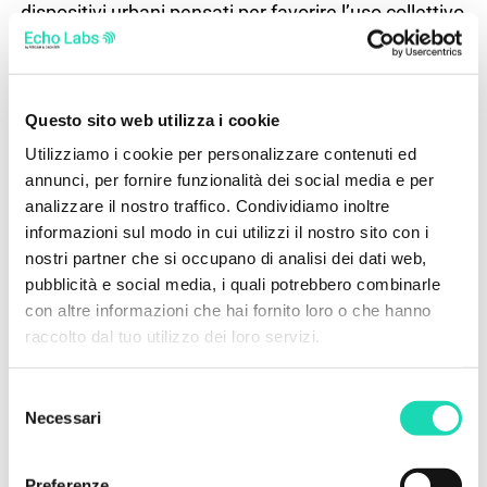
dispositivi urbani pensati per favorire l’uso collettivo
dello spazio, ospitare attività educative e ricreative,
sostenere le reti territoriali e rafforzare il senso di
appartenenza delle comunità.
Questo sito web utilizza i cookie
L’iniziativa rappresenta un modello pilota replicabile
e scalabile, capace di coniugare recupero dei
Utilizziamo i cookie per personalizzare contenuti ed
annunci, per fornire funzionalità dei social media e per
materiali, inclusione sociale, attivazione delle
analizzare il nostro traffico. Condividiamo inoltre
comunità e rigenerazione di prossimità. Un
informazioni sul modo in cui utilizzi il nostro sito con i
approccio concreto che richiama gli obiettivi
nostri partner che si occupano di analisi dei dati web,
dell’
Agenda 2030
e rende visibile un impegno
pubblicità e social media, i quali potrebbero combinarle
condiviso verso sostenibilità, partecipazione e
con altre informazioni che hai fornito loro o che hanno
responsabilità collettiva.
raccolto dal tuo utilizzo dei loro servizi.
Selezione
Partecipa anche tu!
Necessari
del
consenso
Preferenze