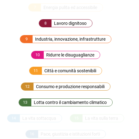
7
Energia pulita ed accessibile
8
Lavoro dignitoso
9
Industria, innovazione, infrastrutture
10
Ridurre le disuguaglianze
11
Città e comunità sostenibili
12
Consumo e produzione responsabili
13
Lotta contro il cambiamento climatico
14
La vita sottacqua
15
La vita sulla terra
16
Pace, giustizia e istituzioni forti