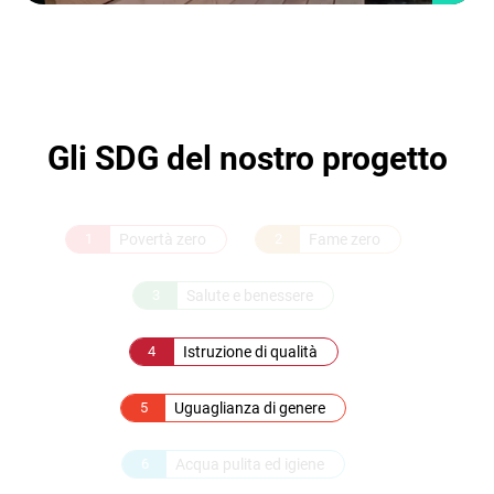
Gli SDG del nostro progetto
1
Povertà zero
2
Fame zero
3
Salute e benessere
4
Istruzione di qualità
5
Uguaglianza di genere
6
Acqua pulita ed igiene