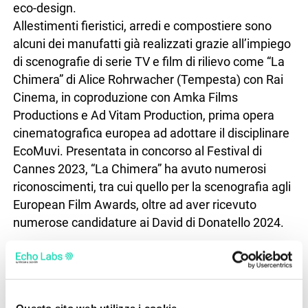
eco-design.
Allestimenti fieristici, arredi e compostiere sono
alcuni dei manufatti già realizzati grazie all’impiego
di scenografie di serie TV e film di rilievo come “La
Chimera” di Alice Rohrwacher (Tempesta) con Rai
Cinema, in coproduzione con Amka Films
Productions e Ad Vitam Production, prima opera
cinematografica europea ad adottare il disciplinare
EcoMuvi. Presentata in concorso al Festival di
Cannes 2023, “La Chimera” ha avuto numerosi
riconoscimenti, tra cui quello per la scenografia agli
European Film Awards, oltre ad aver ricevuto
numerose candidature ai David di Donatello 2024.
L’impatto non è solo simbolico ma tangibile: i dati
dei report certificano lo stoccaggio di oltre 1.500
chilogrammi di CO₂. Dietro questi numeri c’è la
capacità di attivare una filiera virtuosa che unisce
Questo sito web utilizza i cookie