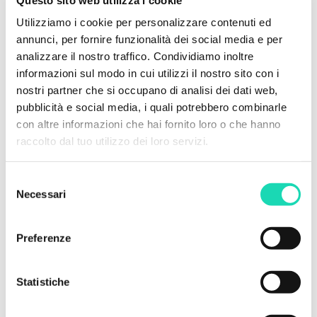
cinema, ricerca e innovazione sociale, generando
Utilizziamo i cookie per personalizzare contenuti ed
benefici ambientali e al tempo stesso valore per le
annunci, per fornire funzionalità dei social media e per
comunità.
analizzare il nostro traffico. Condividiamo inoltre
Questa sinergia nel 2025 ha permesso la
informazioni sul modo in cui utilizzi il nostro sito con i
realizzazione degli allestimenti di importanti
nostri partner che si occupano di analisi dei dati web,
pubblicità e social media, i quali potrebbero combinarle
progetti di design, sviluppati in collaborazione con
con altre informazioni che hai fornito loro o che hanno
Luigi Cuppone di Laboratorio Linfa, il partner a cui è
raccolto dal tuo utilizzo dei loro servizi.
stata affidata fin dalla nascita di Echo Labs la
formazione dei falegnami.
Selezione
Arredi destinati a riqualificare ambienti industriali e
Necessari
del
urbani e ad accompagnare manifestazioni e eventi
consenso
di prestigio. A titolo di esempio:
Preferenze
il legno della serie TV Hotel Costiera (Prime
Video) è stato impiegato per costruire gli
Statistiche
allestimenti dello stand con cui FERCAM ha
partecipato alla Transport Logistic 2025 di